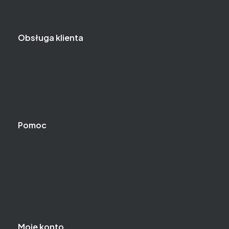
Blog
Nagrody i wyróżnienia
Obsługa klienta
Metody płatności
Czas i koszty dostawy
Czas realizacji zamówienia
Zwroty i reklamacje
Pomoc
Jak kupować?
Pytania i odpowiedzi
Regulamin
Polityka prywatności
Ustawienia plików cookies
Moje konto