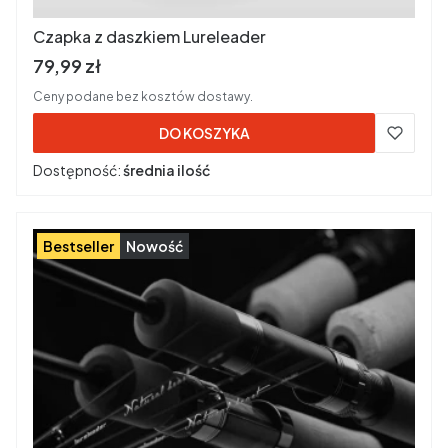
Czapka z daszkiem Lureleader
Cena brutto
79,99 zł
Ceny podane bez kosztów dostawy.
DO KOSZYKA
Dostępność:
średnia ilość
Bestseller
Nowość