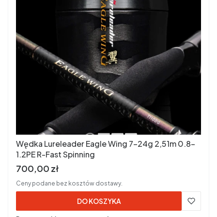
Wędka Lureleader Eagle Wing 7-24g 2,51m 0.8-
1.2PE R-Fast Spinning
Cena brutto
700,00 zł
Ceny podane bez kosztów dostawy.
DO KOSZYKA