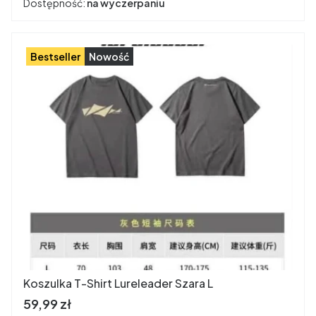
Dostępność:
na wyczerpaniu
Bestseller
Nowość
Koszulka T-Shirt Lureleader Szara L
Cena brutto
59,99 zł