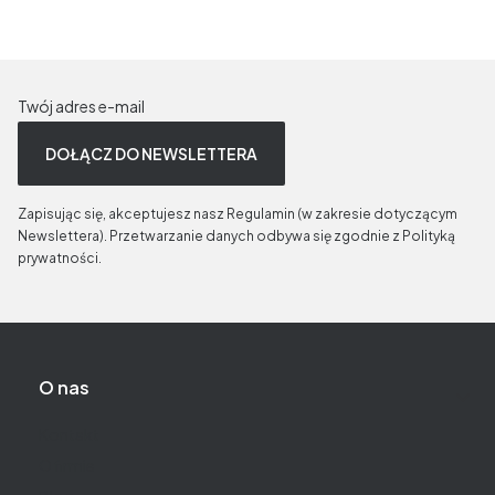
Twój adres e-mail
DOŁĄCZ DO NEWSLETTERA
Zapisując się, akceptujesz nasz Regulamin (w zakresie dotyczącym
Newslettera). Przetwarzanie danych odbywa się zgodnie z Polityką
prywatności.
Linki w stopce
O nas
Kontakt
O firmie