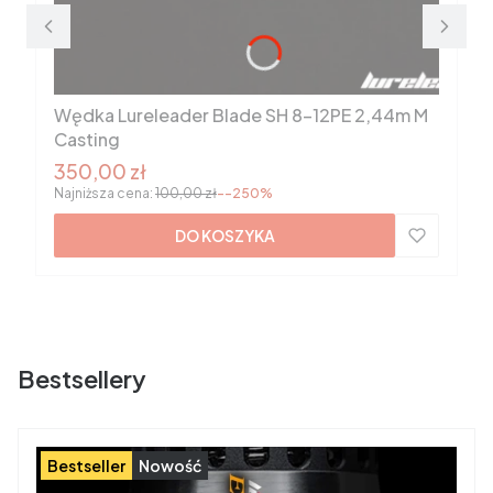
Wędka Lureleader Blade SH 8-12PE 2,44m M
Casting
Cena promocyjna
350,00 zł
Najniższa cena:
100,00 zł
--250%
DO KOSZYKA
Bestsellery
Bestseller
Nowość