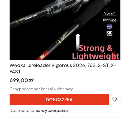
Wędka Lureleader Vigorous 2026, 762LS-ST, X-
FAST
Cena brutto
699,00 zł
Ceny podane bez kosztów dostawy.
DO KOSZYKA
Dostępność:
na wyczerpaniu