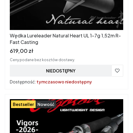
Wędka Lureleader Natural Heart UL 1-7g 1,52m R-
Fast Casting
Cena brutto
619,00 zł
Ceny podane bez kosztów dostawy.
NIEDOSTĘPNY
Dostępność:
tymczasowo niedostępny
Bestseller
Nowość