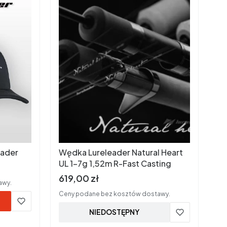
eader
Wędka Lureleader Natural Heart
UL 1-7g 1,52m R-Fast Casting
Cena brutto
619,00 zł
awy.
Ceny podane bez kosztów dostawy.
NIEDOSTĘPNY