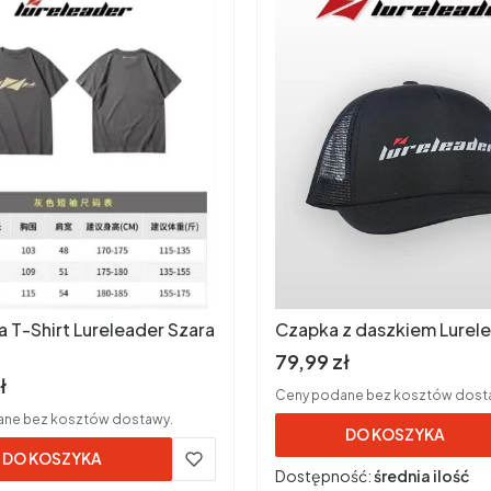
a T-Shirt Lureleader Szara
Czapka z daszkiem Lurel
Cena brutto
79,99 zł
rutto
ł
Ceny podane bez kosztów dost
ne bez kosztów dostawy.
DO KOSZYKA
DO KOSZYKA
Dostępność:
średnia ilość