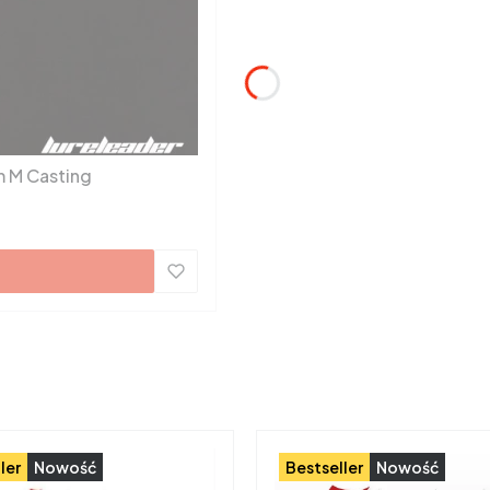
Wędka Lureleader Blade SH 8-12PE 2,44m M Casting
ler
Nowość
Bestseller
Nowość