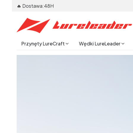
🔥 Dostawa:48H
Przynęty LureCraft
Wędki LureLeader
End of main navigation