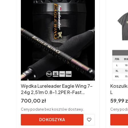
Wędka Lureleader Eagle Wing 7-
Koszulk
24g 2,51m 0.8-1.2PE R-Fast
L
Spinning
Cena brutto
Cena b
700,00 zł
59,99 z
Ceny podane bez kosztów dostawy.
Ceny poda
DO KOSZYKA