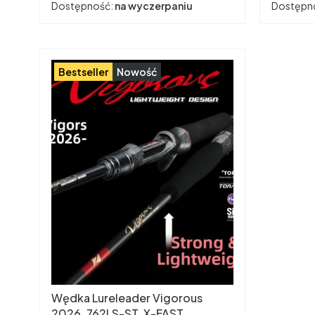
Dostępność:
na wyczerpaniu
Dostępn
Bestseller
Nowość
Wędka Lureleader Vigorous
2026, 762LS-ST, X-FAST