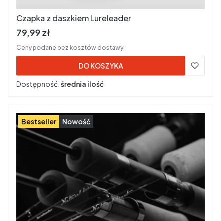
Czapka z daszkiem Lureleader
Cena brutto
79,99 zł
Ceny podane bez kosztów dostawy.
DO KOSZYKA
Dostępność:
średnia ilość
Bestseller
Nowość