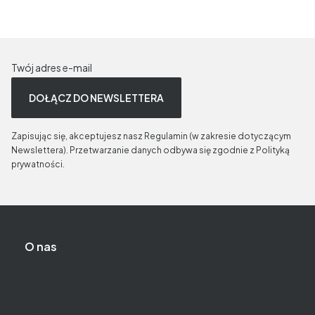
Twój adres e-mail
DOŁĄCZ DO NEWSLETTERA
Zapisując się, akceptujesz nasz Regulamin (w zakresie dotyczącym
Newslettera). Przetwarzanie danych odbywa się zgodnie z Polityką
prywatności.
Linki w stopce
O nas
Kontakt
O firmie