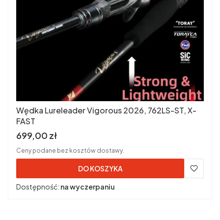
Wędka Lureleader Vigorous 2026, 762LS-ST, X-
FAST
Cena brutto
699,00 zł
Ceny podane bez kosztów dostawy.
DO KOSZYKA
Dostępność:
na wyczerpaniu