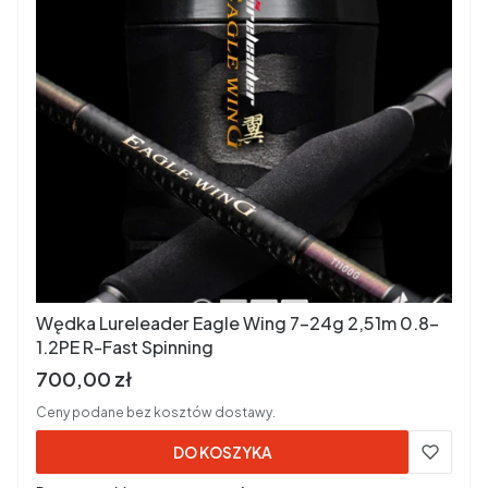
Wędka Lureleader Eagle Wing 7-24g 2,51m 0.8-
1.2PE R-Fast Spinning
Cena brutto
700,00 zł
Ceny podane bez kosztów dostawy.
DO KOSZYKA