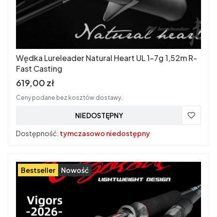
Wędka Lureleader Natural Heart UL 1-7g 1,52m R-
Fast Casting
Cena brutto
619,00 zł
Ceny podane bez kosztów dostawy.
NIEDOSTĘPNY
Dostępność:
tymczasowo niedostępny
Bestseller
Nowość