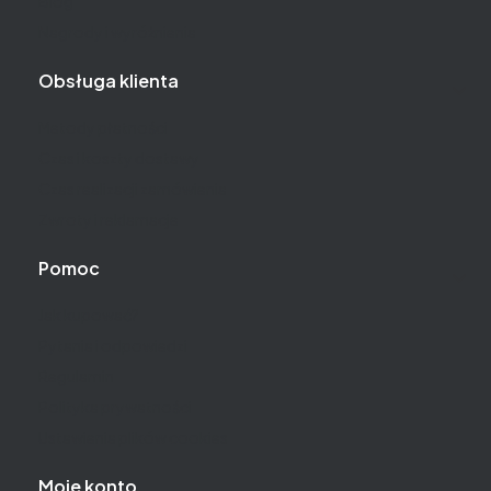
Blog
Nagrody i wyróżnienia
Obsługa klienta
Metody płatności
Czas i koszty dostawy
Czas realizacji zamówienia
Zwroty i reklamacje
Pomoc
Jak kupować?
Pytania i odpowiedzi
Regulamin
Polityka prywatności
Ustawienia plików cookies
Moje konto