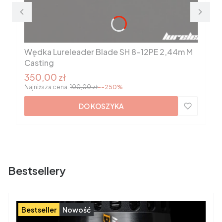
Wędka Lureleader Blade SH 8-12PE 2,44m M
Casting
Cena promocyjna
350,00 zł
Najniższa cena:
100,00 zł
--250%
DO KOSZYKA
Bestsellery
Bestseller
Nowość