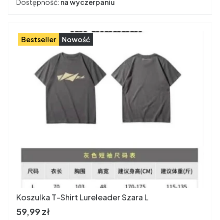
Dostępność:
na wyczerpaniu
Bestseller
Nowość
Koszulka T-Shirt Lureleader Szara L
Cena brutto
59,99 zł