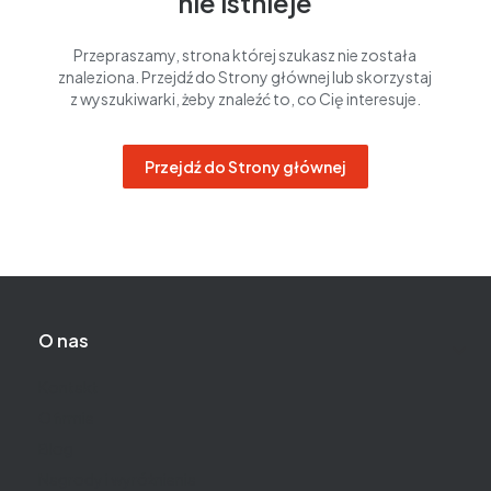
nie istnieje
Przepraszamy, strona której szukasz nie została
znaleziona. Przejdź do Strony głównej lub skorzystaj
z wyszukiwarki, żeby znaleźć to, co Cię interesuje.
Przejdź do Strony głównej
Linki w stopce
O nas
Kontakt
O firmie
Blog
Nagrody i wyróżnienia