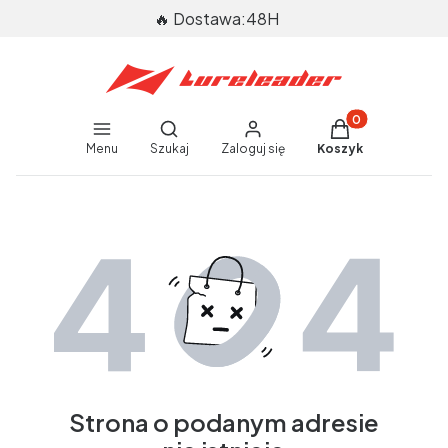
🔥 Dostawa:48H
Produkty w koszy
Otwórz wyszukiwarkę
Menu
Szukaj
Zaloguj się
Koszyk
End of main navigation
Strona o podanym adresie