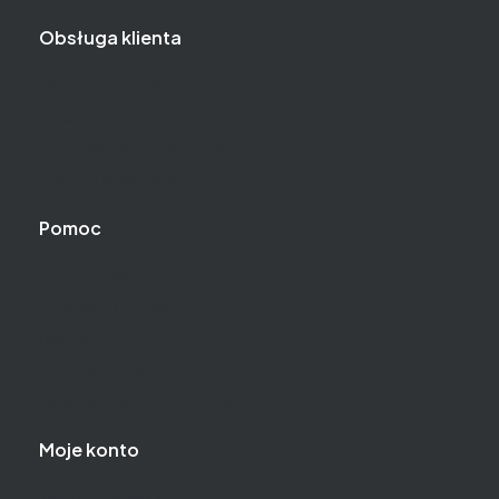
Obsługa klienta
Metody płatności
Czas i koszty dostawy
Czas realizacji zamówienia
Zwroty i reklamacje
Pomoc
Jak kupować?
Pytania i odpowiedzi
Regulamin
Polityka prywatności
Ustawienia plików cookies
Moje konto
Twoje zamówienia